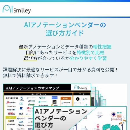
AIアノテーションベンダーの
選び方ガイド
最新
アノテーションとデータ種類の
相性把握
目的
にあったサービスを
特徴別で比較
選び方
が合っているか
分かりやすく学習
課題解決に最適なサービスが一目で分かる資料を公開！
無料で資料請求できます！