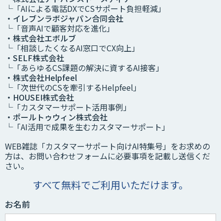
└
「AIによる電話DXでCSサポート負担軽減」
・イレブンラボジャパン合同会社
└
「音声AIで顧客対応を進化」
・株式会社エボルブ
└
「相談したくなるAI窓口でCX向上」
・SELF株式会社
└
「あらゆるCS課題の解決に資するAI接客」
・株式会社Helpfeel
└
「次世代のCSを牽引するHelpfeel」
・HOUSEI株式会社
└
「カスタマーサポート活用事例」
・ポールトゥウィン株式会社
└
「AI活用で成果を生むカスタマーサポート」
WEB雑誌「カスタマーサポート向けAI特集号」をお求めの
方は、お問い合わせフォームに必要事項を記載し送信くだ
さい。
すべて無料でご利用いただけます。
お名前