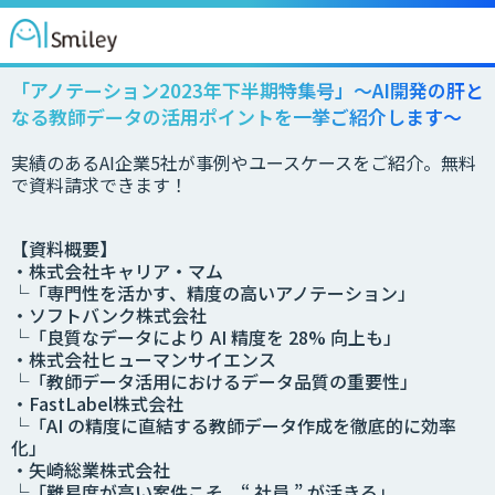
「アノテーション2023年下半期特集号」～AI開発の肝と
なる教師データの活用ポイントを一挙ご紹介します～
実績のあるAI企業5社が事例やユースケースをご紹介。無料
で資料請求できます！
【資料概要】
・
株式会社キャリア・マム
└「専門性を活かす、精度の高いアノテーション」
・ソフトバンク株式会社
└「良質なデータにより AI 精度を 28% 向上も」
・株式会社ヒューマンサイエンス
└「教師データ活用におけるデータ品質の重要性」
・FastLabel株式会社
└「AI の精度に直結する教師データ作成を徹底的に効率
化」
・矢崎総業株式会社
└「難易度が高い案件こそ、“ 社員 ” が活きる」